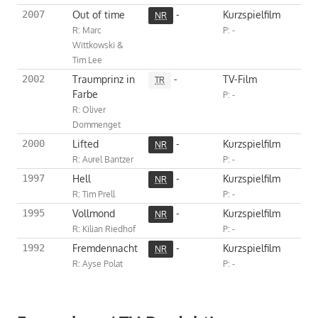
Out of time
-
Kurzspielfilm
2007
NR
R: Marc
P: -
Wittkowski &
Tim Lee
Traumprinz in
-
TV-Film
2002
TR
Farbe
P: -
R: Oliver
Dommenget
Lifted
-
Kurzspielfilm
2000
NR
R: Aurel Bantzer
P: -
Hell
-
Kurzspielfilm
1997
NR
R: Tim Prell
P: -
Vollmond
-
Kurzspielfilm
1995
NR
R: Kilian Riedhof
P: -
Fremdennacht
-
Kurzspielfilm
1992
NR
R: Ayse Polat
P: -