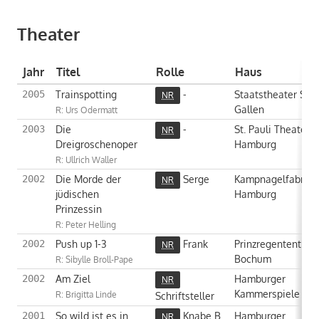
Theater
Jahr
Titel
Rolle
Haus
Trainspotting
-
Staatstheater St.
2005
NR
Gallen
R: Urs Odermatt
Die
-
St. Pauli Theater
2003
NR
Dreigroschenoper
Hamburg
R: Ullrich Waller
Die Morde der
Serge
Kampnagelfabrik
2002
NR
jüdischen
Hamburg
Prinzessin
R: Peter Helling
Push up 1-3
Frank
Prinzregententhea
2002
NR
Bochum
R: Sibylle Broll-Pape
Am Ziel
Hamburger
2002
NR
Kammerspiele
R: Brigitta Linde
Schriftsteller
So wild ist es in
Knabe B
Hamburger
2001
NR