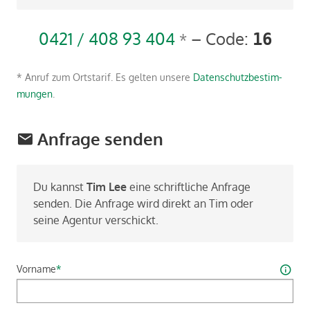
0421 / 408 93 404
– Code:
*
16
* Anruf zum Orts­ta­rif. Es gel­ten un­se­re
Da­ten­schutz­be­stim­
mun­gen
.
Anfrage senden
Du kannst
Tim Lee
eine schrift­li­che An­fra­ge
sen­den. Die An­fra­ge wird di­rekt an Tim oder
seine Agen­tur ver­schickt.
Vorname
*