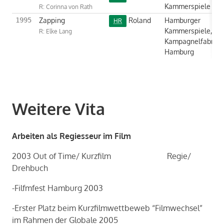
Kammerspiele
R: Corinna von Rath
Zapping
Roland
Hamburger
1995
HR
Kammerspiele,
R: Elke Lang
Kampagnelfabrik
Hamburg
Weitere Vita
Ar­bei­ten als Re­gies­seur im Film
2003 Out of Time/ Kurz­film Regie/
Dreh­buch
-​Filfmfest Ham­burg 2003
-​Erster Platz beim Kurz­film­wett­be­web “Film­wech­sel”
im Rah­men der Glo­ba­le 2005