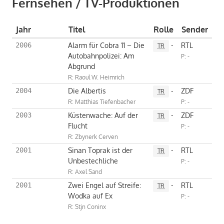
Fernsehen / TV-Produktionen
Jahr
Titel
Rolle
Sender
Alarm für Cobra 11 – Die
-
RTL
2006
TR
Autobahnpolizei: Am
P: -
Abgrund
R: Raoul W. Heimrich
Die Albertis
-
ZDF
2004
TR
R: Matthias Tiefenbacher
P: -
Küstenwache: Auf der
-
ZDF
2003
TR
Flucht
P: -
R: Zbynerk Cerven
Sinan Toprak ist der
-
RTL
2001
TR
Unbestechliche
P: -
R: Axel Sand
Zwei Engel auf Streife:
-
RTL
2001
TR
Wodka auf Ex
P: -
R: Stjn Coninx