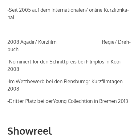
-Seit 2005 auf dem In­ter­na­tio­na­len/ on­line Kurz­film­ka­
nal
2008 Aga­dir/ Kurz­film Regie/ Dreh­
buch
-​Nominiert für den Schnitt­preis bei Film­plus in Köln
2008
-Im Wett­be­werb bei den Flens­bu­re­gr Kurz­film­ta­gen
2008
-​Dritter Platz bei de­rY­oung Coll­ech­ti­on in Bre­men 2013
Showreel