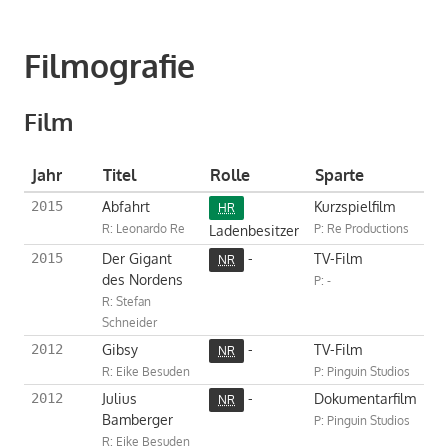
Filmografie
Film
Jahr
Titel
Rolle
Sparte
Abfahrt
Kurzspielfilm
2015
HR
R: Leonardo Re
Ladenbesitzer
P: Re Productions
Der Gigant
-
TV-Film
2015
NR
des Nordens
P: -
R: Stefan
Schneider
Gibsy
-
TV-Film
2012
NR
R: Eike Besuden
P: Pinguin Studios
Julius
-
Dokumentarfilm
2012
NR
Bamberger
P: Pinguin Studios
R: Eike Besuden