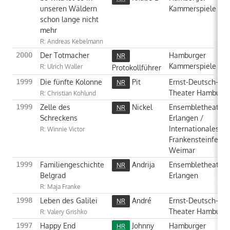
unseren Wäldern
Kammerspiele
schon lange nicht
mehr
R: Andreas Kebelmann
Der Totmacher
Hamburger
2000
NR
Kammerspiele
R: Ulrich Waller
Protokollführer
Die fünfte Kolonne
Pit
Ernst-Deutsch-
1999
NR
Theater Hamburg
R: Christian Kohlund
Zelle des
Nickel
Ensembletheater
1999
NR
Schreckens
Erlangen /
Internationales
R: Winnie Victor
Frankensteinfestiv
Weimar
Familiengeschichte
Andrija
Ensembletheater
1999
NR
Belgrad
Erlangen
R: Maja Franke
Leben des Galilei
André
Ernst-Deutsch-
1998
NR
Theater Hamburg
R: Valery Grishko
Happy End
Johnny
Hamburger
1997
HR