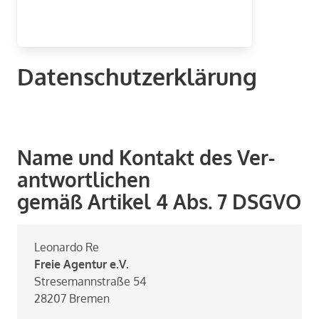
Daten­schutz­er­klä­rung
Name und Kon­takt des Ver­
ant­wort­li­chen
gemäß Arti­kel 4 Abs. 7 DSGVO
Leo­nar­do Re
Freie Agen­tur e.V.
Stre­se­mann­stra­ße 54
28207 Bre­men