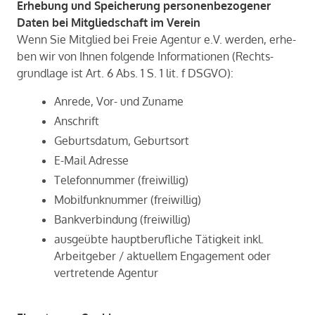
Er­he­bung und Spei­che­rung per­so­nen­be­zo­ge­ner
Daten bei Mit­glied­schaft im Ver­ein
Wenn Sie Mit­glied bei Freie Agen­tur e.V. wer­den, er­he­
ben wir von Ihnen fol­gen­de In­for­ma­tio­nen (Rechts­
grund­la­ge ist Art. 6 Abs. 1 S. 1 lit. f DSGVO):
Anrede, Vor- und Zuname
Anschrift
Geburtsdatum, Geburtsort
E-Mail Adresse
Telefonnummer (freiwillig)
Mobilfunknummer (freiwillig)
Bankverbindung (freiwillig)
ausgeübte hauptberufliche Tätigkeit inkl.
Arbeitgeber / aktuellem Engagement oder
vertretende Agentur