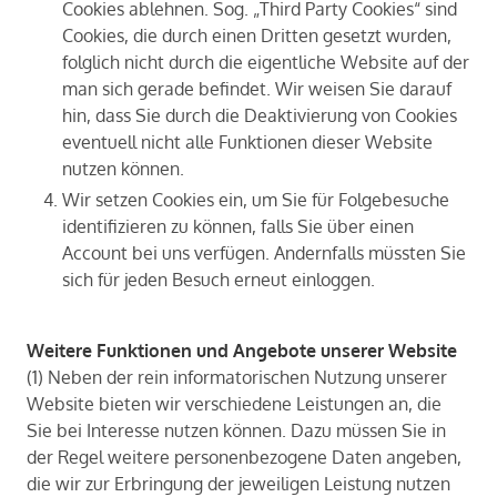
Cookies ablehnen. Sog. „Third Party Cookies“ sind
Cookies, die durch einen Dritten gesetzt wurden,
folglich nicht durch die eigentliche Website auf der
man sich gerade befindet. Wir weisen Sie darauf
hin, dass Sie durch die Deaktivierung von Cookies
eventuell nicht alle Funktionen dieser Website
nutzen können.
Wir setzen Cookies ein, um Sie für Folgebesuche
identifizieren zu können, falls Sie über einen
Account bei uns verfügen. Andernfalls müssten Sie
sich für jeden Besuch erneut einloggen.
Wei­te­re Funk­tio­nen und An­ge­bo­te un­se­rer Web­site
(1) Neben der rein in­for­ma­to­ri­schen Nut­zung un­se­rer
Web­site bie­ten wir ver­schie­de­ne Leis­tun­gen an, die
Sie bei In­ter­es­se nut­zen kön­nen. Dazu müs­sen Sie in
der Regel wei­te­re per­so­nen­be­zo­ge­ne Daten an­ge­ben,
die wir zur Er­brin­gung der je­wei­li­gen Leis­tung nut­zen