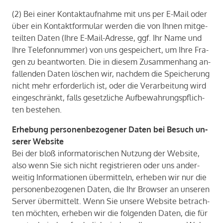
(2) Bei einer Kon­takt­auf­nah­me mit uns per E-​Mail oder
über ein Kon­takt­for­mu­lar wer­den die von Ihnen mit­ge­
teil­ten Daten (Ihre E-​Mail-Adresse, ggf. Ihr Name und
Ihre Te­le­fon­num­mer) von uns ge­spei­chert, um Ihre Fra­
gen zu be­ant­wor­ten. Die in die­sem Zu­sam­men­hang an­
fal­len­den Daten lö­schen wir, nach­dem die Spei­che­rung
nicht mehr er­for­der­lich ist, oder die Ver­ar­bei­tung wird
ein­ge­schränkt, falls ge­setz­li­che Auf­be­wah­rungs­pflich­
ten be­stehen.
Er­he­bung per­so­nen­be­zo­ge­ner Daten bei Be­such un­
se­rer Web­site
Bei der bloß in­for­ma­to­ri­schen Nut­zung der Web­site,
also wenn Sie sich nicht re­gis­trie­ren oder uns an­der­
wei­tig In­for­ma­tio­nen über­mit­teln, er­he­ben wir nur die
per­so­nen­be­zo­ge­nen Daten, die Ihr Brow­ser an un­se­ren
Ser­ver über­mit­telt. Wenn Sie un­se­re Web­site be­trach­
ten möch­ten, er­he­ben wir die fol­gen­den Daten, die für