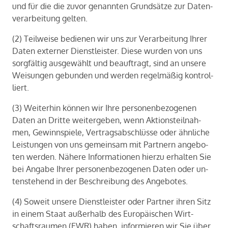
und für die die zuvor ge­nann­ten Grund­sät­ze zur Da­ten­
ver­ar­bei­tung gel­ten.
(2) Teil­wei­se be­die­nen wir uns zur Ver­ar­bei­tung Ihrer
Daten ex­ter­ner Dienst­leis­ter. Diese wur­den von uns
sorg­fäl­tig aus­ge­wählt und be­auf­tragt, sind an un­se­re
Wei­sun­gen ge­bun­den und wer­den re­gel­mä­ßig kon­trol­
liert.
(3) Wei­ter­hin kön­nen wir Ihre per­so­nen­be­zo­ge­nen
Daten an Drit­te wei­ter­ge­ben, wenn Ak­ti­ons­teil­nah­
men, Ge­winn­spie­le, Ver­trags­ab­schlüs­se oder ähn­li­che
Leis­tun­gen von uns ge­mein­sam mit Part­nern an­ge­bo­
ten wer­den. Nä­he­re In­for­ma­tio­nen hier­zu er­hal­ten Sie
bei An­ga­be Ihrer per­so­nen­be­zo­ge­nen Daten oder un­
ten­ste­hend in der Be­schrei­bung des An­ge­bo­tes.
(4) So­weit un­se­re Dienst­leis­ter oder Part­ner ihren Sitz
in einem Staat au­ßer­halb des Eu­ro­päi­schen Wirt­
schafts­rau­men (EWR) haben, in­for­mie­ren wir Sie über