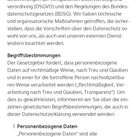
ver­ord­nung (DSGVO) und den Re­ge­lun­gen des Bun­des­
da­ten­schutz­ge­set­zes (BDSG). Wir haben tech­ni­sche
und or­ga­ni­sa­to­ri­sche Maß­nah­men ge­trof­fen, die si­cher­
stel­len, dass die Vor­schrif­ten über den Da­ten­schutz so­
wohl von uns, als auch von un­se­ren ex­ter­nen Dienst­
leis­tern be­ach­tet wer­den.
Be­griffs­be­stim­mun­gen
Der Ge­setz­ge­ber for­dert, dass per­so­nen­be­zo­ge­ne
Daten auf recht­mä­ßi­ge Weise, nach Treu und Glau­ben
und in einer für die be­trof­fe­ne Per­son nach­voll­zieh­ba­
ren Weise ver­ar­bei­tet wer­den („Recht­mä­ßig­keit, Ver­
ar­bei­tung nach Treu und Glau­ben, Trans­pa­renz“). Um
dies zu ge­währ­leis­ten, in­for­mie­ren wir Sie über die ein­
zel­nen ge­setz­li­chen Be­griffs­be­stim­mun­gen, die auch in
die­ser Da­ten­schutz­er­klä­rung ver­wen­det wer­den:
Personenbezogene Daten
„Personenbezogene Daten“ sind alle