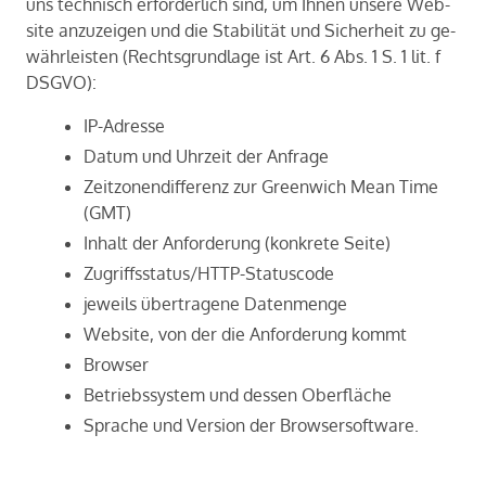
uns tech­nisch er­for­der­lich sind, um Ihnen un­se­re Web­
site an­zu­zei­gen und die Sta­bi­li­tät und Si­cher­heit zu ge­
währ­leis­ten (Rechts­grund­la­ge ist Art. 6 Abs. 1 S. 1 lit. f
DSGVO):
IP-Adresse
Datum und Uhrzeit der Anfrage
Zeitzonendifferenz zur Greenwich Mean Time
(GMT)
Inhalt der Anforderung (konkrete Seite)
Zugriffsstatus/HTTP-Statuscode
jeweils übertragene Datenmenge
Website, von der die Anforderung kommt
Browser
Betriebssystem und dessen Oberfläche
Sprache und Version der Browsersoftware.