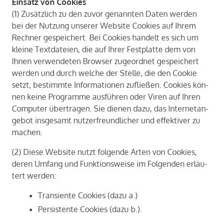
Ein­satz von Coo­kies
(1) Zu­sätz­lich zu den zuvor ge­nann­ten Daten wer­den
bei der Nut­zung un­se­rer Web­site Coo­kies auf Ihrem
Rech­ner ge­spei­chert. Bei Coo­kies han­delt es sich um
klei­ne Text­da­tei­en, die auf Ihrer Fest­plat­te dem von
Ihnen ver­wen­de­ten Brow­ser zu­ge­ord­net ge­spei­chert
wer­den und durch wel­che der Stel­le, die den Coo­kie
setzt, be­stimm­te In­for­ma­tio­nen zu­flie­ßen. Coo­kies kön­
nen keine Pro­gram­me aus­füh­ren oder Viren auf Ihren
Com­pu­ter über­tra­gen. Sie die­nen dazu, das In­ter­net­an­
ge­bot ins­ge­samt nut­zer­freund­li­cher und ef­fek­ti­ver zu
ma­chen.
(2) Diese Web­site nutzt fol­gen­de Arten von Coo­kies,
deren Um­fang und Funk­ti­ons­wei­se im Fol­gen­den er­läu­
tert wer­den:
Transiente Cookies (dazu a.)
Persistente Cookies (dazu b.).