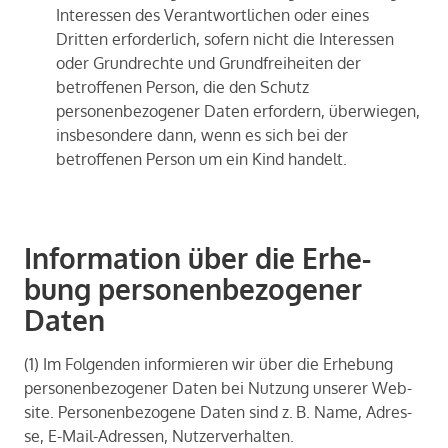
Interessen des Verantwortlichen oder eines
Dritten erforderlich, sofern nicht die Interessen
oder Grundrechte und Grundfreiheiten der
betroffenen Person, die den Schutz
personenbezogener Daten erfordern, überwiegen,
insbesondere dann, wenn es sich bei der
betroffenen Person um ein Kind handelt.
Infor­ma­tion über die Erhe­
bung per­so­nen­be­zo­ge­ner
Daten
(1) Im Fol­gen­den in­for­mie­ren wir über die Er­he­bung
per­so­nen­be­zo­ge­ner Daten bei Nut­zung un­se­rer Web­
site. Per­so­nen­be­zo­ge­ne Daten sind z. B. Name, Adres­
se, E-​Mail-Adressen, Nut­zer­ver­hal­ten.