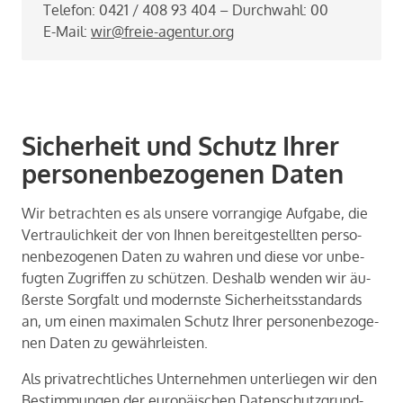
Te­le­fon: 0421 / 408 93 404 – Durch­wahl: 00
E-​Mail:
wir@freie-​agentur.org
Sicher­heit und Schutz Ihrer
per­so­nen­be­zo­ge­nen Daten
Wir be­trach­ten es als un­se­re vor­ran­gi­ge Auf­ga­be, die
Ver­trau­lich­keit der von Ihnen be­reit­ge­stell­ten per­so­
nen­be­zo­ge­nen Daten zu wah­ren und diese vor un­be­
fug­ten Zu­grif­fen zu schüt­zen. Des­halb wen­den wir äu­
ßers­te Sorg­falt und mo­derns­te Si­cher­heits­stan­dards
an, um einen ma­xi­ma­len Schutz Ihrer per­so­nen­be­zo­ge­
nen Daten zu ge­währ­leis­ten.
Als pri­vat­recht­li­ches Un­ter­neh­men un­ter­lie­gen wir den
Be­stim­mun­gen der eu­ro­päi­schen Da­ten­schutz­grund­