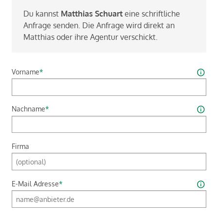
Du kannst
Mat­thi­as Schuart
eine schrift­li­che
An­fra­ge sen­den. Die An­fra­ge wird di­rekt an
Mat­thi­as oder ihre Agen­tur ver­schickt.
Vorname
*
Nachname
*
Firma
E-Mail Adresse
*