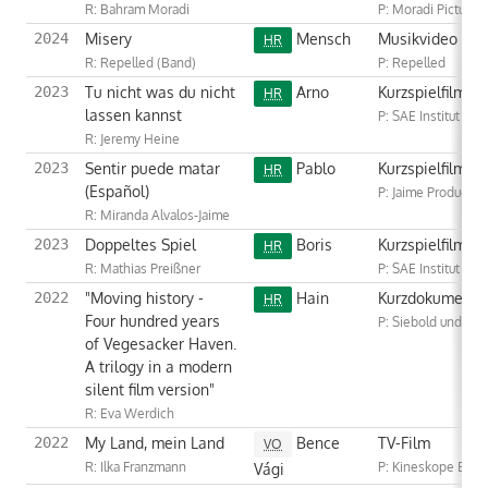
R: Bahram Moradi
P: Moradi Pictures
Misery
Mensch
Musikvideo
2024
HR
R: Repelled (Band)
P: Repelled
Tu nicht was du nicht
Arno
Kurzspielfilm
2023
HR
lassen kannst
P: SAE Institut
R: Jeremy Heine
Sentir puede matar
Pablo
Kurzspielfilm
2023
HR
(Español)
P: Jaime Productio
R: Miranda Alvalos-Jaime
Doppeltes Spiel
Boris
Kurzspielfilm
2023
HR
R: Mathias Preißner
P: SAE Institut
"Moving history -
Hain
Kurzdokumentar
2022
HR
Four hundred years
P: Siebold und We
of Vegesacker Haven.
A trilogy in a modern
silent film version"
R: Eva Werdich
My Land, mein Land
Bence
TV-Film
2022
VO
R: Ilka Franzmann
Vági
P: Kineskope Bre