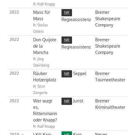
R: Ralf Knapp
Mass für
Bremer
2022
NR
Mass
Shakespeare
Regieassistenz
Company
R: Stefan
Otteni
Don Quijote
Bremer
2022
NR
de la
Shakespeare
Regieassistenz
Mancha
Company
R: Jörg
Steinberg
Räuber
Seppel
Bremer
2022
NR
Hotzenplotz
Tourneetheater
R: Sissi
Zängerle
Wer wagt
Jurist
Bremer
2022
NR
es,
Kriminaltheater
Rittersmann
oder Knapp?
R: Ralf Knapp
I Kill Kain
Kain
Neues
2019 –
HR