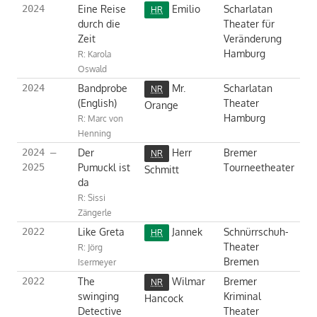
Eine Reise
Emilio
Scharlatan
2024
HR
durch die
Theater für
Zeit
Veränderung
Hamburg
R: Karola
Oswald
Bandprobe
Mr.
Scharlatan
2024
NR
(English)
Theater
Orange
Hamburg
R: Marc von
Henning
Der
Herr
Bremer
2024 –
NR
Pumuckl ist
Tourneetheater
2025
Schmitt
da
R: Sissi
Zängerle
Like Greta
Jannek
Schnürrschuh-
2022
HR
Theater
R: Jörg
Bremen
Isermeyer
The
Wilmar
Bremer
2022
NR
swinging
Kriminal
Hancock
Detective
Theater