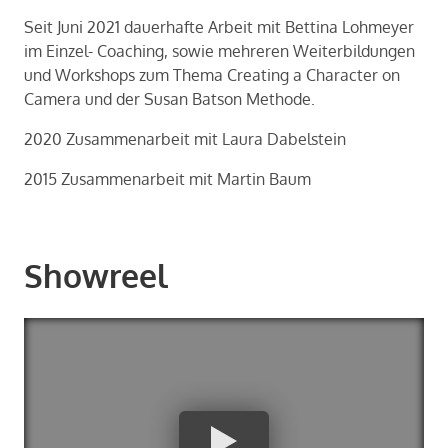
Seit Juni 2021 dau­er­haf­te Ar­beit mit Bet­ti­na Loh­mey­er
im Einzel-​ Coa­ching, sowie meh­re­ren Wei­ter­bil­dun­gen
und Work­shops zum Thema Crea­ting a Cha­rac­ter on
Ca­me­ra und der Susan Bat­son Me­tho­de.
2020 Zu­sam­men­ar­beit mit Laura Da­bel­stein
2015 Zu­sam­men­ar­beit mit Mar­tin Baum
Showreel