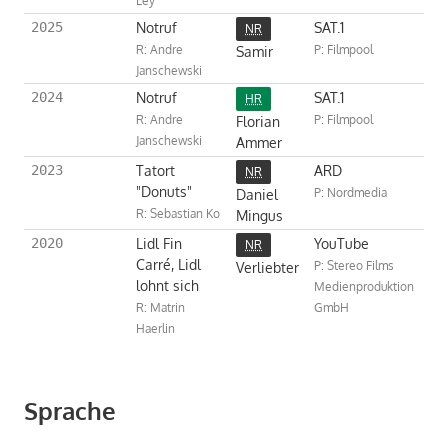
Ley
Notruf
SAT.1
2025
NR
R: Andre
Samir
P: Filmpool
Janschewski
Notruf
SAT.1
2024
HR
R: Andre
Florian
P: Filmpool
Janschewski
Ammer
Tatort
ARD
2023
NR
"Donuts"
Daniel
P: Nordmedia
R: Sebastian Ko
Mingus
Lidl Fin
YouTube
2020
NR
Carré, Lidl
Verliebter
P: Stereo Films
lohnt sich
Medienproduktion
R: Matrin
GmbH
Haerlin
Sprache