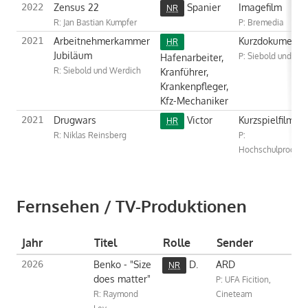
Zensus 22
Spanier
Imagefilm
2022
NR
R: Jan Bastian Kumpfer
P: Bremedia
Arbeitnehmerkammer
Kurzdokumentar
2021
HR
Jubiläum
Hafenarbeiter,
P: Siebold und We
R: Siebold und Werdich
Kranführer,
Krankenpfleger,
Kfz-Mechaniker
Drugwars
Victor
Kurzspielfilm
2021
HR
R: Niklas Reinsberg
P:
Hochschulprodukt
Fernsehen / TV-Produktionen
Jahr
Titel
Rolle
Sender
Benko - "Size
D.
ARD
2026
NR
does matter"
P: UFA Ficition,
R: Raymond
Cineteam