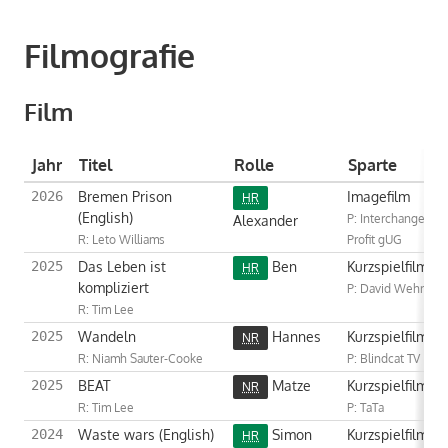
Filmografie
Film
Jahr
Titel
Rolle
Sparte
Bremen Prison
Imagefilm
2026
HR
(English)
Alexander
P: Interchange No
R: Leto Williams
Profit gUG
Das Leben ist
Ben
Kurzspielfilm
2025
HR
kompliziert
P: David Wehr
R: Tim Lee
Wandeln
Hannes
Kurzspielfilm
2025
NR
R: Niamh Sauter-Cooke
P: Blindcat TV
BEAT
Matze
Kurzspielfilm
2025
NR
R: Tim Lee
P: TaTa
Waste wars (English)
Simon
Kurzspielfilm
2024
HR