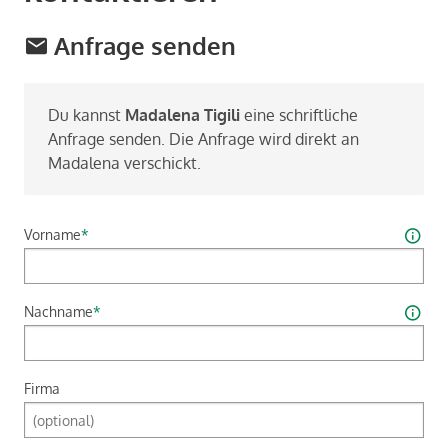
Anfrage senden
Du kannst
Ma­da­le­na Ti­gi­li
eine schrift­li­che
An­fra­ge sen­den. Die An­fra­ge wird di­rekt an
Ma­da­le­na ver­schickt.
Vorname
*
Nachname
*
Firma