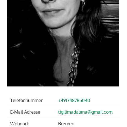
Telefonnummer
+491748785040
E-Mail Adresse
tigilimadalena@gmail.com
Wohnort
Bremen