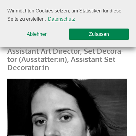
Wir möchten Cookies setzen, um Statistiken für diese
Seite zu erstellen.
Datenschutz
Mada­lena Tigili
Ablehnen
Zulassen
Assi­stant Art Direc­tor, Set Deco­ra­
tor (Aus­stat­ter:in), Assi­stant Set
Deco­ra­tor:in