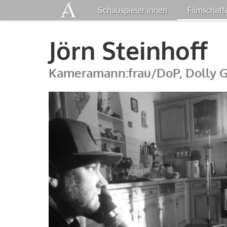
Start
Schauspieler:innen
Filmschaff
Jörn Stein­hoff
Kame­ra­mann:frau/DoP, Dolly G