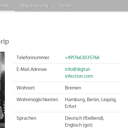
ende
Registrierung
Verein
Mission
Aufnahmeantrag
Satzung
rip
Vorstand
Kooperation mit
Telefonnummer
+4917663035766
Schauspielagenturen
E-Mail Adresse
info@digital-
Spenden
infection.com
Wohnort
Bremen
Wohnmöglichkeiten
Hamburg, Berlin, Leipzig,
Erfurt
Sprachen
Deutsch (fließend),
Englisch (gut)