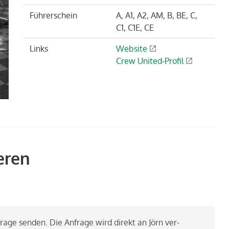
Führerschein
A, A1, A2, AM, B, BE, C,
C1, C1E, CE
Links
Website
Crew United-Profil
eren
­fra­ge sen­den. Die An­fra­ge wird di­rekt an Jörn ver­