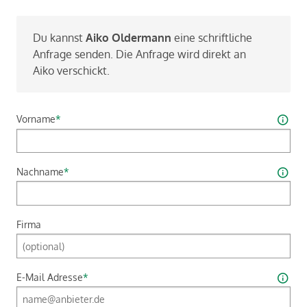
Du kannst
Aiko Ol­der­mann
eine schrift­li­che
An­fra­ge sen­den. Die An­fra­ge wird di­rekt an
Aiko ver­schickt.
Vorname
*
Nachname
*
Firma
E-Mail Adresse
*