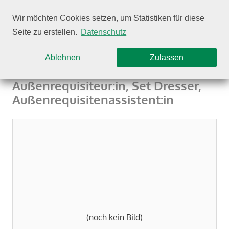
Wir möchten Cookies setzen, um Statistiken für diese
Seite zu erstellen.
Datenschutz
Aiko Older­mann
Ablehnen
Zulassen
Außen­re­qui­si­teur:in, Set Dresser,
Außen­re­qui­si­ten­as­sis­tent:in
(noch kein Bild)